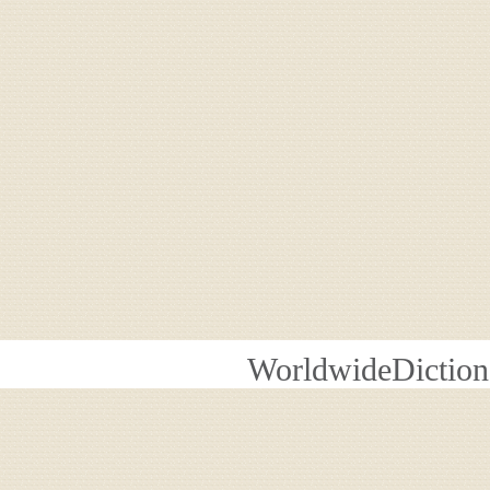
WorldwideDiction