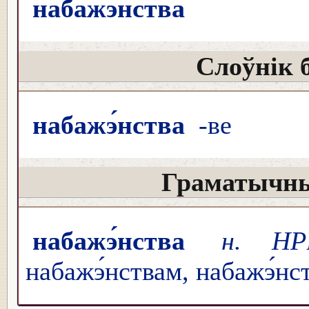
набажэ́нства
Слоўнік 
набажэ́нства
-ве
Граматычны
набажэ́нства
н. НР
набажэ́нствам, набажэ́нс