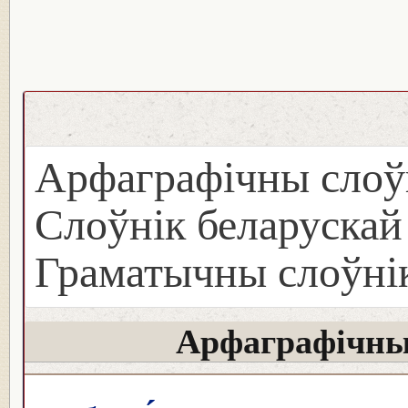
Арфаграфічны слоў
Слоўнік беларуска
Граматычны слоўнік
Арфаграфічны