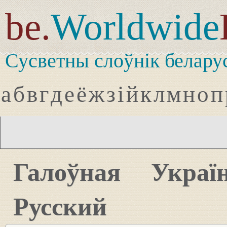
be.
Worldwide
Сусветны слоўнік белару
а
б
в
г
д
е
ё
ж
з
і
й
к
л
м
н
о
п
Галоўная
Украї
Русский