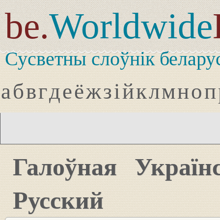
be.
Worldwide
Сусветны слоўнік белару
а
б
в
г
д
е
ё
ж
з
і
й
к
л
м
н
о
п
Галоўная
Україн
Русский