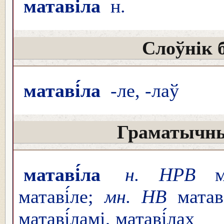
матаві́ла
н.
Слоўнік 
матаві́ла
-ле, -лаў
Граматычны
матаві́ла
н. НРВ
мат
матаві́ле;
мн. НВ
матаві
матаві́ламі, матаві́лах