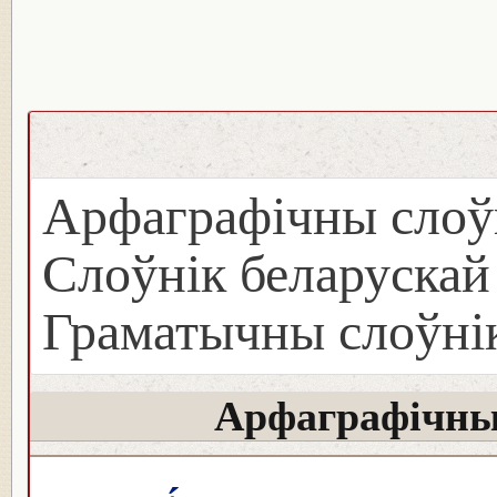
Арфаграфічны слоў
Слоўнік беларуска
Граматычны слоўнік
Арфаграфічны