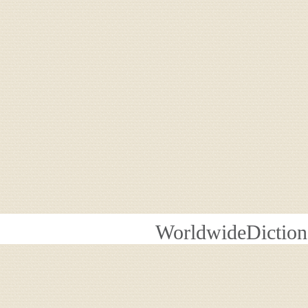
WorldwideDiction