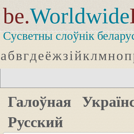
be.
Worldwide
Сусветны слоўнік белару
а
б
в
г
д
е
ё
ж
з
і
й
к
л
м
н
о
п
Галоўная
Україн
Русский