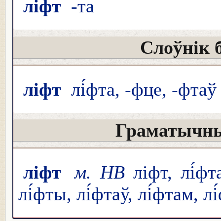
ліфт
-та
Слоўнік 
ліфт
лі́фта, -фце, -фтаў
Граматычны
ліфт
м. НВ
ліфт, лі́фта
лі́фты, лі́фтаў, лі́фтам, лі