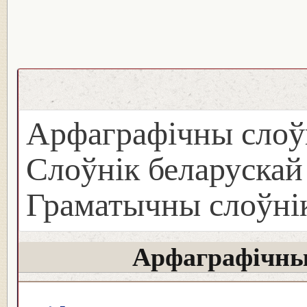
Арфаграфічны слоў
Слоўнік беларуска
Граматычны слоўнік
Арфаграфічны