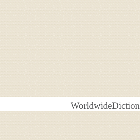
WorldwideDiction