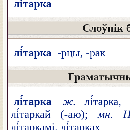
лі́тарка
Слоўнік 
лі́тарка
-рцы, -рак
Граматычны
лі́тарка
ж.
лі́тарка, 
лі́таркай (-аю);
мн. 
лі́таркамі, лі́тарках