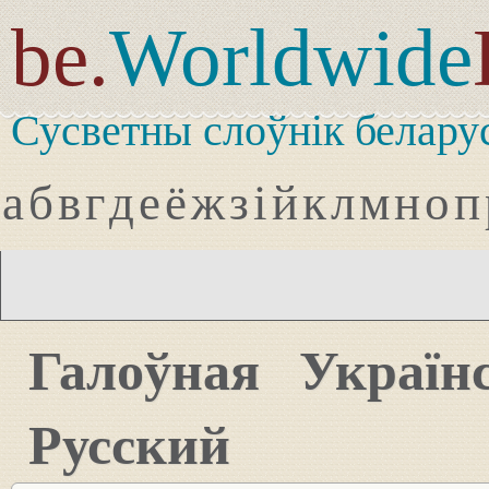
be.
Worldwide
Сусветны слоўнік белару
а
б
в
г
д
е
ё
ж
з
і
й
к
л
м
н
о
п
Галоўная
Україн
Русский