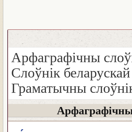
Арфаграфічны слоў
Слоўнік беларуска
Граматычны слоўнік
Арфаграфічны