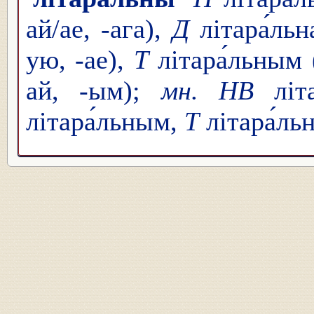
ай/ае, -ага),
Д
літара́льн
ую, -ае),
Т
літара́льным 
ай, -ым);
мн. НВ
літа
літара́льным,
Т
літара́ль