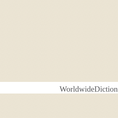
WorldwideDiction