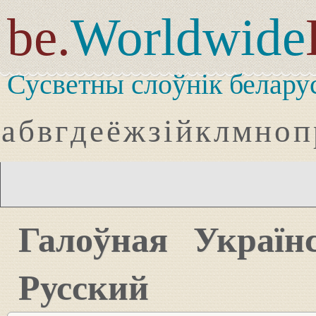
be.
Worldwide
Сусветны слоўнік белару
а
б
в
г
д
е
ё
ж
з
і
й
к
л
м
н
о
п
Галоўная
Україн
Русский