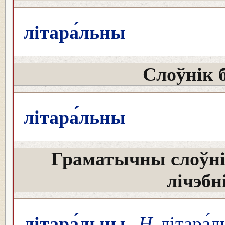
літара́льны
Слоўнік 
літара́льны
Граматычны слоўні
лічэбн
літара́льны
Н
літара́л