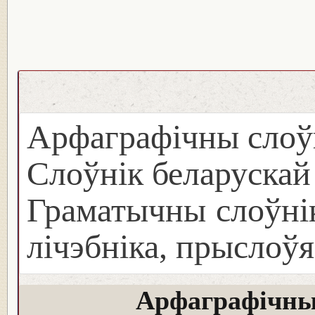
Арфаграфічны слоў
Слоўнік беларуска
Граматычны слоўнік
лічэбніка, прыслоўя
Арфаграфічны