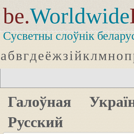
be.
Worldwide
Сусветны слоўнік белару
а
б
в
г
д
е
ё
ж
з
і
й
к
л
м
н
о
п
Галоўная
Украї
Русский