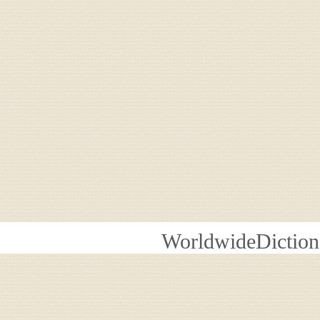
WorldwideDiction