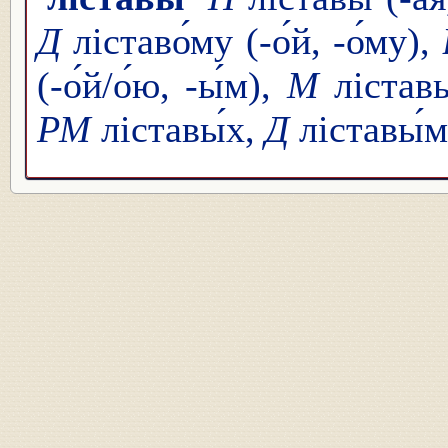
Д
ліставо́му (-о́й, -о́му),
(-о́й/о́ю, -ы́м),
М
ліставы
РМ
ліставы́х,
Д
ліставы́