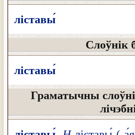
ліставы́
Слоўнік 
ліставы́
Граматычны слоўні
лічэбн
ліставы́
Н
ліставы́ (-а́я