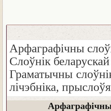
Арфаграфічны слоў
Слоўнік беларуска
Граматычны слоўнік
лічэбніка, прыслоўя
Арфаграфічны