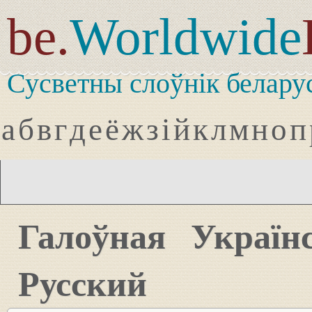
be.
Worldwide
Сусветны слоўнік белару
а
б
в
г
д
е
ё
ж
з
і
й
к
л
м
н
о
п
Галоўная
Україн
Русский