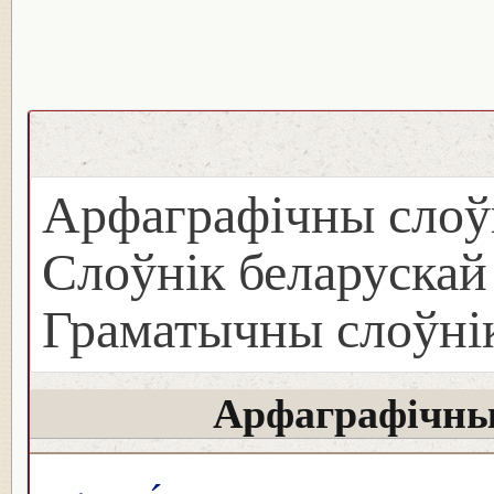
Арфаграфічны слоў
Слоўнік беларуска
Граматычны слоўнік
Арфаграфічны