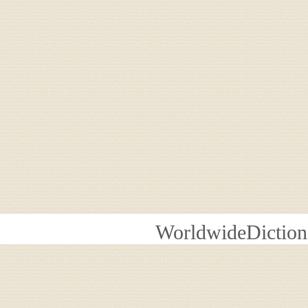
WorldwideDiction