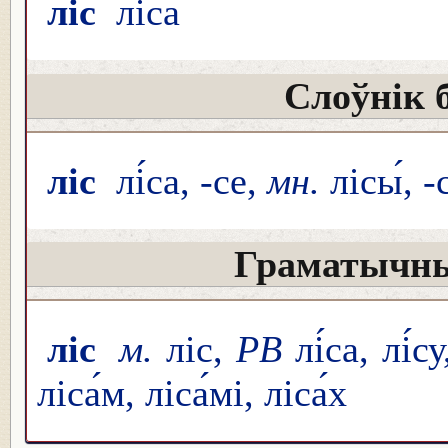
ліс
лі́са
Слоўнік 
ліс
лі́са, -се,
мн.
лісы́, -
Граматычны
ліс
м.
ліс,
РВ
лі́са, лі́су
ліса́м, ліса́мі, ліса́х