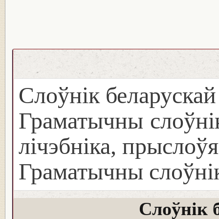
Слоўнік беларуска
Граматычны слоўнік
лічэбніка, прыслоўя
Граматычны слоўнік
Слоўнік 