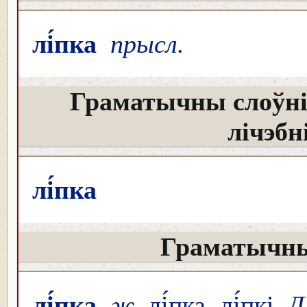
лі́пка
прысл.
Граматычны слоўні
лічэбн
лі́пка
Граматычны
лі́пка
ж.
лі́пка, лі́пкі,
Д