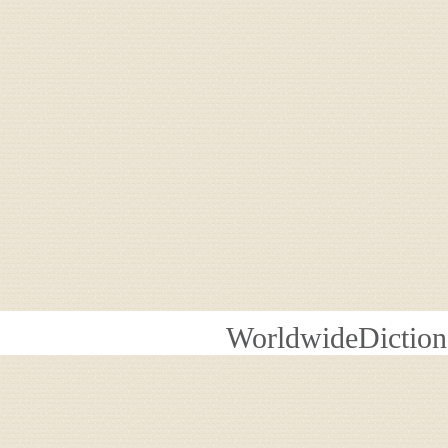
WorldwideDiction