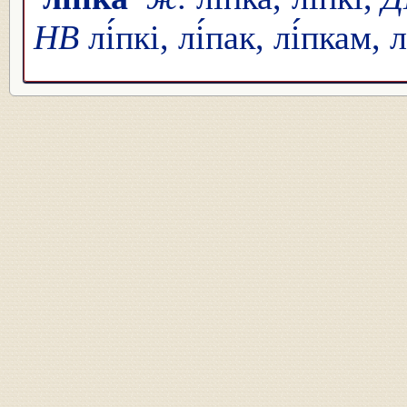
НВ
лі́пкі, лі́пак, лі́пкам, 