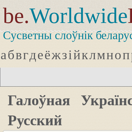
be.
Worldwide
Сусветны слоўнік белару
а
б
в
г
д
е
ё
ж
з
і
й
к
л
м
н
о
п
Галоўная
Україн
Русский