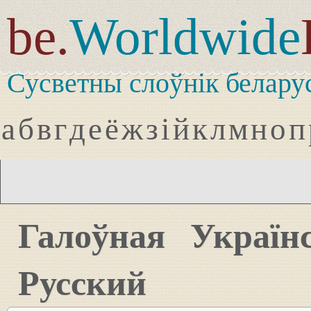
be.
Worldwide
Сусветны слоўнік белару
а
б
в
г
д
е
ё
ж
з
і
й
к
л
м
н
о
п
Галоўная
Україн
Русский