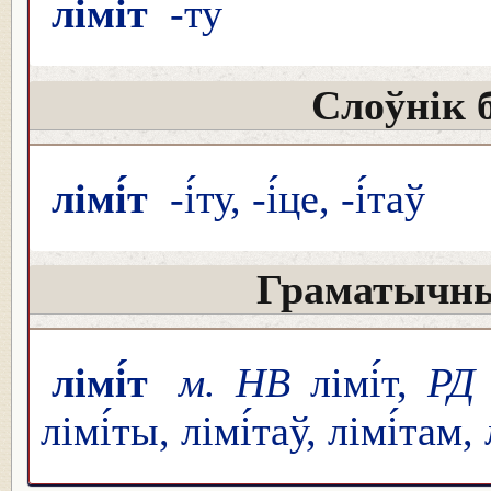
лімі́т
-ту
Слоўнік 
лімі́т
-і́ту, -і́це, -і́таў
Граматычны
лімі́т
м. НВ
лімі́т,
РД
лімі́ты, лімі́таў, лімі́там, 