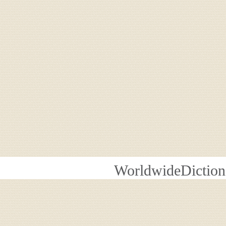
WorldwideDiction