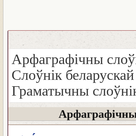
Арфаграфічны слоў
Слоўнік беларуска
Граматычны слоўнік
Арфаграфічны