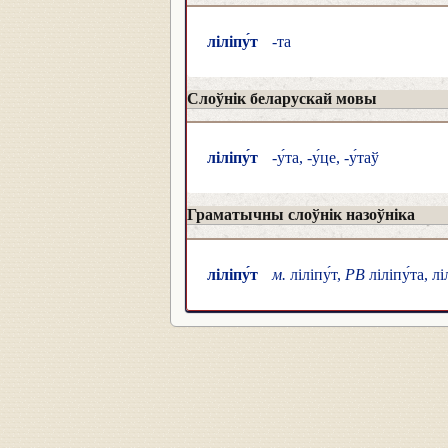
ліліпу́т
-та
Слоўнік беларускай мовы
ліліпу́т
-у́та, -у́це, -у́таў
Граматычны слоўнік назоўніка
ліліпу́т
м.
ліліпу́т,
РВ
ліліпу́та, лі