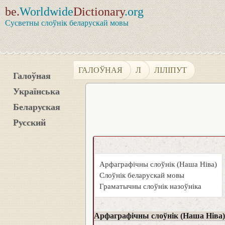
be.
Worldwide
Dictionary
.org
Сусветны слоўнік беларускай мовы
ГАЛОЎНАЯ
Л
ЛІЛІПУТ
Галоўная
Українська
Беларуская
Русский
Арфаграфічны слоўнік (Наша Ніва)
Слоўнік беларускай мовы
Граматычны слоўнік назоўніка
Арфаграфічны слоўнік (Наша Ніва)