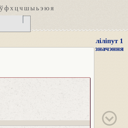
ў
ф
х
ц
ч
ш
ы
ь
э
ю
я
ліліпут 1
значэння