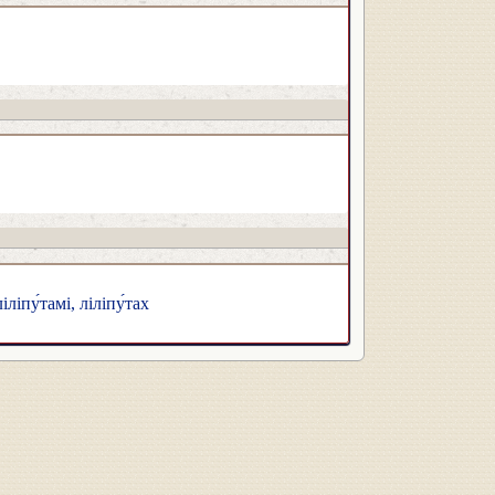
ліліпу́тамі, ліліпу́тах