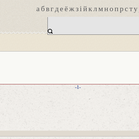
а
б
в
г
д
е
ё
ж
з
і
й
к
л
м
н
о
п
р
с
т
у
-1-