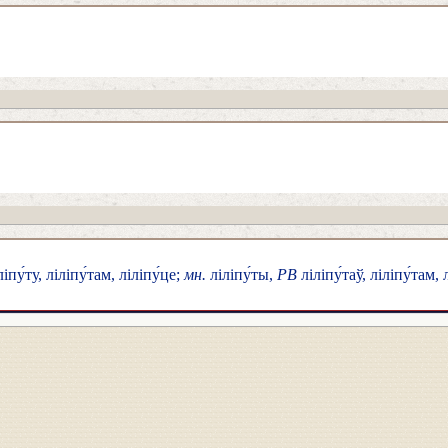
ліпу́ту, ліліпу́там, ліліпу́це;
мн.
ліліпу́ты,
РВ
ліліпу́таў, ліліпу́там, 