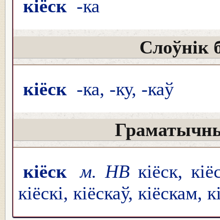
кіё́ск
-ка
Слоўнік 
кіёск
-ка, -ку, -каў
Граматычны
кіёск
м. НВ
кіёск, кіё
кіёскі, кіёскаў, кіёскам, к