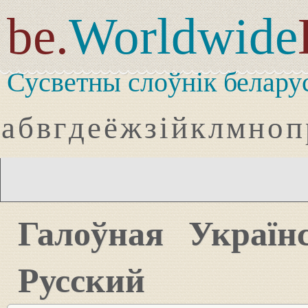
be.
Worldwide
Сусветны слоўнік белару
а
б
в
г
д
е
ё
ж
з
і
й
к
л
м
н
о
п
Галоўная
Україн
Русский