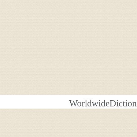
WorldwideDiction