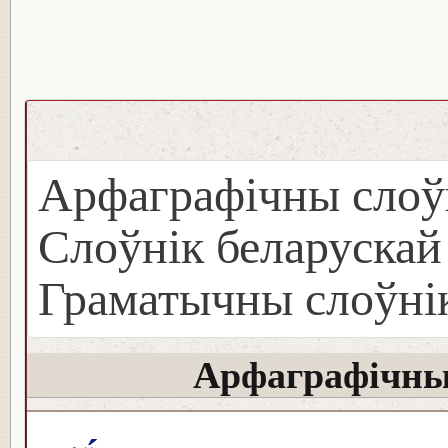
Арфаграфічны слоў
Слоўнік беларуска
Граматычны слоўнік
Арфаграфічны