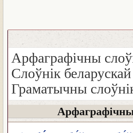
Арфаграфічны слоў
Слоўнік беларуска
Граматычны слоўнік
Арфаграфічны