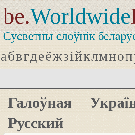
be.
Worldwide
Сусветны слоўнік белару
а
б
в
г
д
е
ё
ж
з
і
й
к
л
м
н
о
п
Галоўная
Украї
Русский