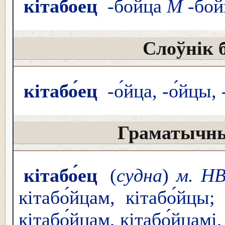
кітабо́ец
-бо́йца
М
-бо́
Слоўнік 
кітабо́ец
-о́йца, -о́йцы, 
Граматычны
кітабо́ец
(
судна
)
м. Н
кітабо́йцам, кітабо́йцы
кітабо́йцам, кітабо́йцамі,