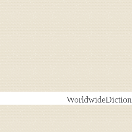
WorldwideDiction