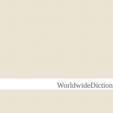
WorldwideDiction