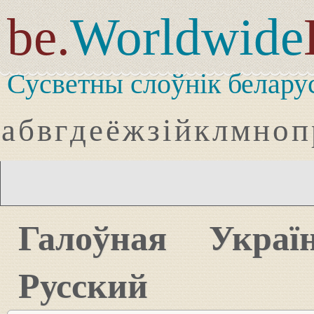
be.
Worldwide
Сусветны слоўнік белару
а
б
в
г
д
е
ё
ж
з
і
й
к
л
м
н
о
п
Галоўная
Украї
Русский