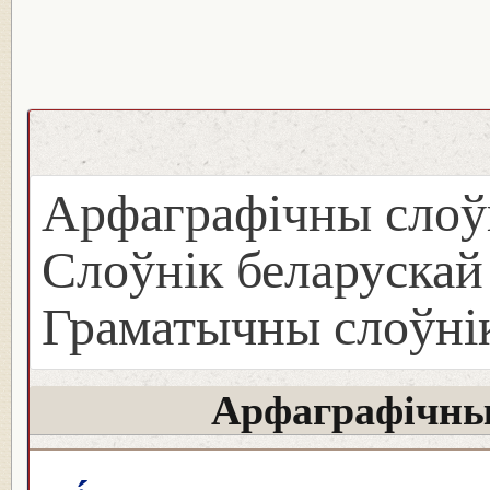
Арфаграфічны слоў
Слоўнік беларуска
Граматычны слоўнік
Арфаграфічны