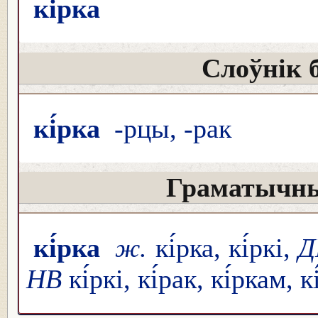
кі́рка
Слоўнік 
кі́рка
-рцы, -рак
Граматычны
кі́рка
ж.
кі́рка, кі́ркі,
НВ
кі́ркі, кі́рак, кі́ркам, к