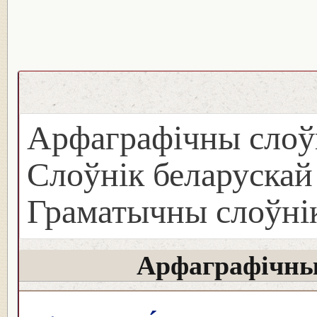
Арфаграфічны слоў
Слоўнік беларуска
Граматычны слоўнік
Арфаграфічны