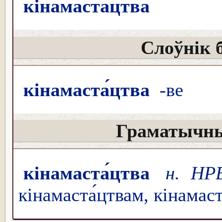
кінамаста́цтва
Слоўнік 
кінамаста́цтва
-ве
Граматычны
кінамаста́цтва
н. НР
кінамаста́цтвам, кінамаст