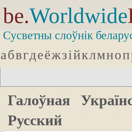
be.
Worldwide
Сусветны слоўнік белару
а
б
в
г
д
е
ё
ж
з
і
й
к
л
м
н
о
п
Галоўная
Україн
Русский