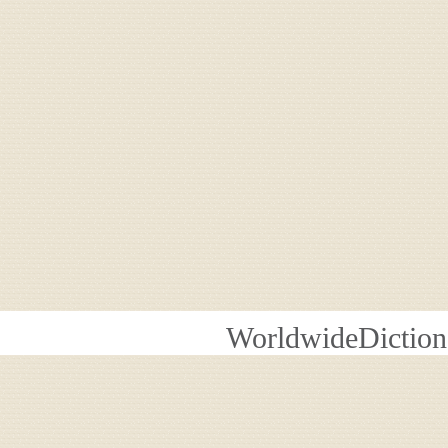
WorldwideDiction