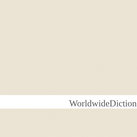
WorldwideDiction