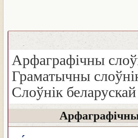
Арфаграфічны слоў
Граматычны слоўнік
Слоўнік беларуска
Арфаграфічны