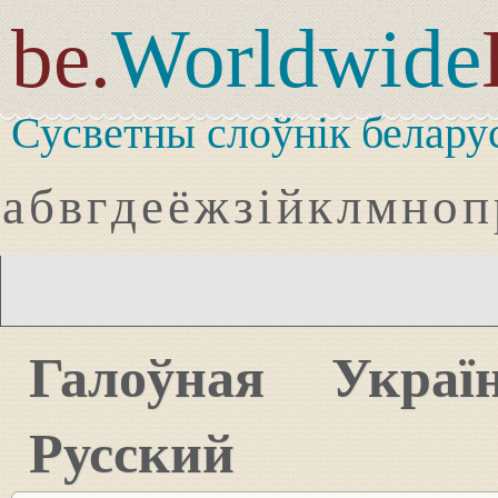
be.
Worldwide
Сусветны слоўнік белару
а
б
в
г
д
е
ё
ж
з
і
й
к
л
м
н
о
п
Галоўная
Украї
Русский