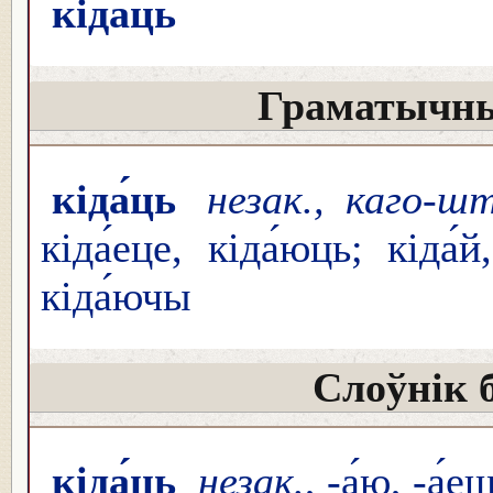
кі́даць
Граматычны
кіда́ць
незак., каго-ш
кіда́еце, кіда́юць; кіда́й,
кіда́ючы
Слоўнік 
кіда́ць
незак.
, -а́ю, -а́е