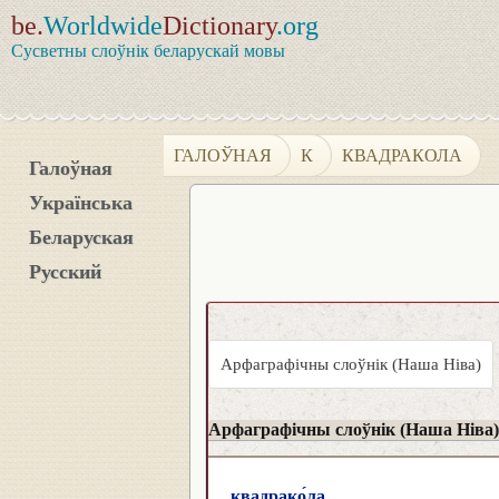
be.
Worldwide
Dictionary
.org
Сусветны слоўнік беларускай мовы
ГАЛОЎНАЯ
К
КВАДРАКОЛА
Галоўная
Українська
Беларуская
Русский
Арфаграфічны слоўнік (Наша Ніва)
Арфаграфічны слоўнік (Наша Ніва)
квадрако́ла