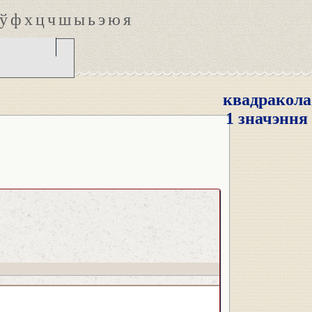
ў
ф
х
ц
ч
ш
ы
ь
э
ю
я
квадракола
1 значэння