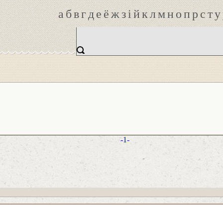
а
б
в
г
д
е
ё
ж
з
і
й
к
л
м
н
о
п
р
с
т
у
-1-