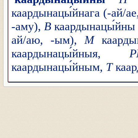
каардынацы́йнага (-ай/ае,
-аму),
В
каардынацы́йны (
ай/аю, -ым),
М
каардын
каардынацы́йныя,
Р
каардынацы́йным,
Т
каар