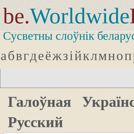
be.
Worldwide
Сусветны слоўнік белару
а
б
в
г
д
е
ё
ж
з
і
й
к
л
м
н
о
п
Галоўная
Україн
Русский