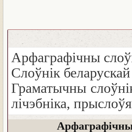
Арфаграфічны слоў
Слоўнік беларуска
Граматычны слоўнік
лічэбніка, прыслоўя
Арфаграфічны