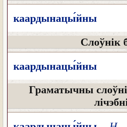
каардынацы́йны
Слоўнік 
каардынацы́йны
Граматычны слоўні
лічэбн
каардынацы́йны
Н
к