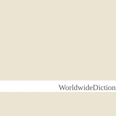
WorldwideDiction