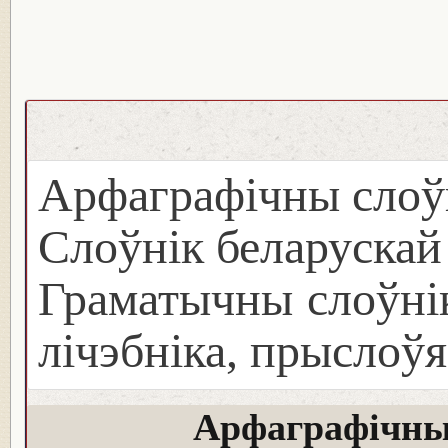
Арфаграфічны слоў
Слоўнік беларуска
Граматычны слоўнік
лічэбніка, прыслоўя
Арфаграфічны