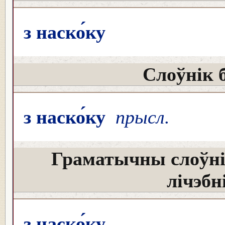
з наско́ку
Слоўнік 
з наско́ку
прысл.
Граматычны слоўні
лічэбн
з наско́ку