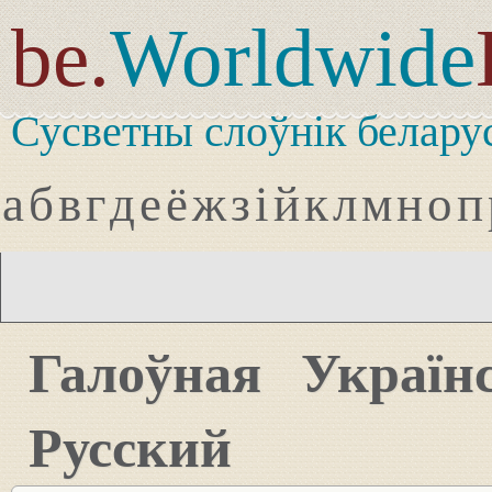
be.
Worldwide
Сусветны слоўнік белару
а
б
в
г
д
е
ё
ж
з
і
й
к
л
м
н
о
п
Галоўная
Україн
Русский