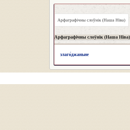
Арфаграфічны слоўнік (Наша Ніва)
Арфаграфічны слоўнік (Наша Ніва)
злаго́джаньне