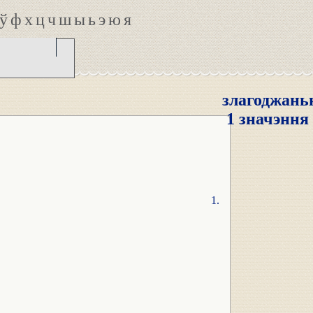
ў
ф
х
ц
ч
ш
ы
ь
э
ю
я
злагоджань
1 значэння