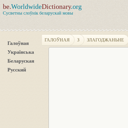
be.
Worldwide
Dictionary
.org
Сусветны слоўнік беларускай мовы
ГАЛОЎНАЯ
З
ЗЛАГОДЖАНЬНЕ
Галоўная
Українська
Беларуская
Русский