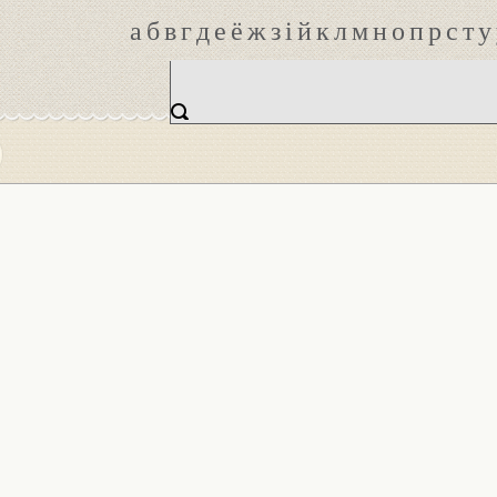
а
б
в
г
д
е
ё
ж
з
і
й
к
л
м
н
о
п
р
с
т
у