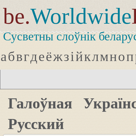
be.
Worldwide
Сусветны слоўнік белару
а
б
в
г
д
е
ё
ж
з
і
й
к
л
м
н
о
п
Галоўная
Україн
Русский