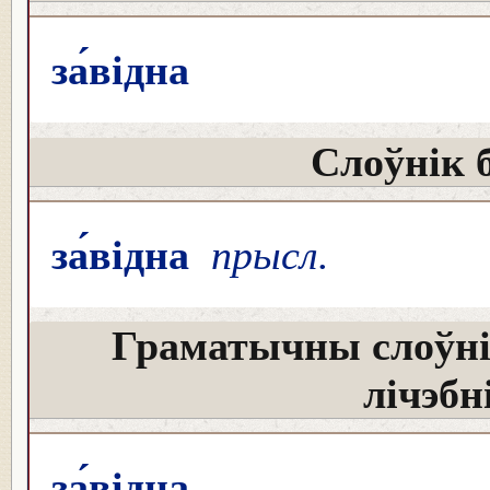
за́відна
Слоўнік 
за́відна
прысл.
Граматычны слоўні
лічэбн
за́відна