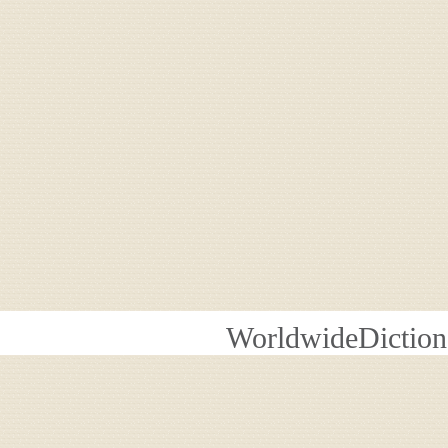
WorldwideDiction