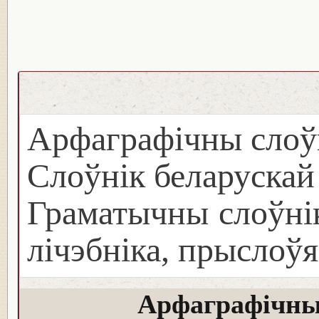
Арфаграфічны слоў
Слоўнік беларуска
Граматычны слоўнік
лічэбніка, прыслоўя
Арфаграфічны