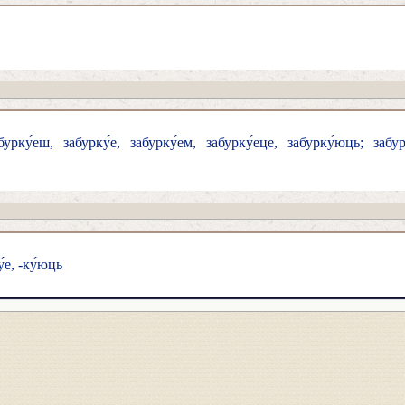
рку́еш, забурку́е, забурку́ем, забурку́еце, забурку́юць; забурк
у́е, -ку́юць