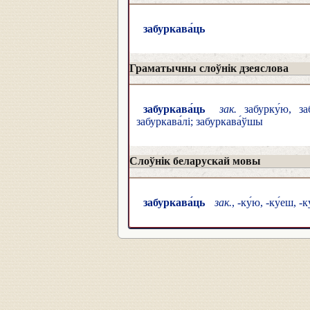
забуркава́ць
Граматычны слоўнік дзеяслова
забуркава́ць
зак.
забурку́ю, забу
забуркава́лі; забуркава́ўшы
Слоўнік беларускай мовы
забуркава́ць
зак.
, -ку́ю, -ку́еш, -к