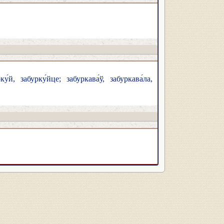
у́й, забурку́йце; забуркава́ў, забуркава́ла,