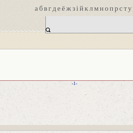
а
б
в
г
д
е
ё
ж
з
і
й
к
л
м
н
о
п
р
с
т
у
-1-