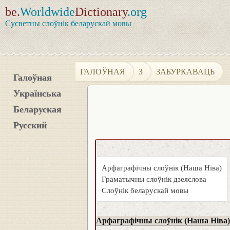
be.
Worldwide
Dictionary
.org
Сусветны слоўнік беларускай мовы
ГАЛОЎНАЯ
З
ЗАБУРКАВАЦЬ
Галоўная
Українська
Беларуская
Русский
Арфаграфічны слоўнік (Наша Ніва)
Граматычны слоўнік дзеяслова
Слоўнік беларускай мовы
Арфаграфічны слоўнік (Наша Ніва)