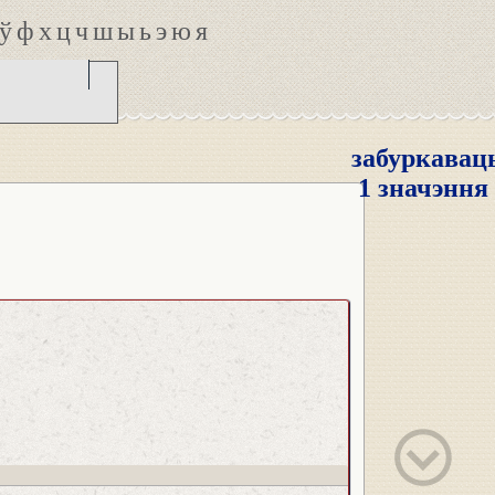
ў
ф
х
ц
ч
ш
ы
ь
э
ю
я
забуркавац
1 значэння