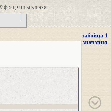
ў
ф
х
ц
ч
ш
ы
ь
э
ю
я
забойца 1
значэння