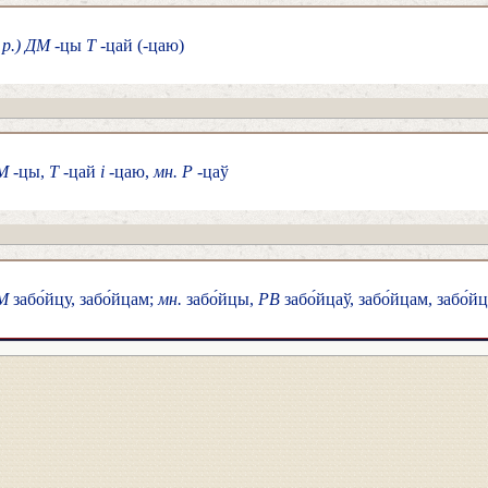
 р.) ДМ
-цы
Т
-цай (-цаю)
М
-цы,
Т
-цай
і
-цаю,
мн. Р
-цаў
М
забо́йцу, забо́йцам;
мн.
забо́йцы,
РВ
забо́йцаў, забо́йцам, забо́йц