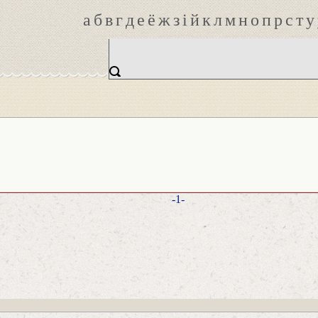
а
б
в
г
д
е
ё
ж
з
і
й
к
л
м
н
о
п
р
с
т
у
-1-