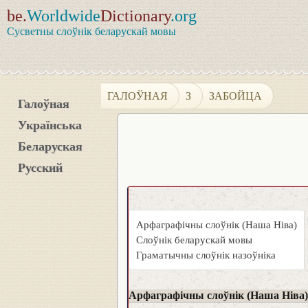
be.
Worldwide
Dictionary
.org
Сусветны слоўнік беларускай мовы
ГАЛОЎНАЯ
З
ЗАБОЙЦА
Галоўная
Українська
Беларуская
Русский
Арфаграфічны слоўнік (Наша Ніва)
Слоўнік беларускай мовы
Граматычны слоўнік назоўніка
Арфаграфічны слоўнік (Наша Ніва)