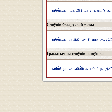
забо́йца
-цы
ДМ
-цу
Т
-цам;
(у ж.
Слоўнік беларускай мовы
забо́йца
м. ДМ
-цу,
Т
-цам,
ж. РД
Граматычны слоўнік назоўніка
забо́йца
м.
забо́йца, забо́йцы,
ДВ