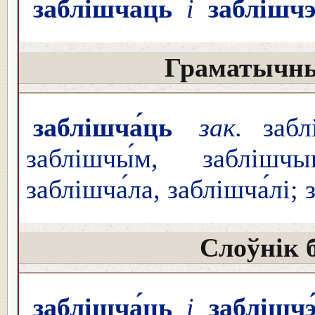
заблішча́ць
і
заблішчэ
Граматычны
заблішча́ць
зак.
заблі
заблішчы́м, заблішчыц
заблішча́ла, заблішча́лі;
Слоўнік 
заблішча́ць
і
заблішчэ