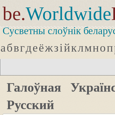
be.
Worldwide
Сусветны слоўнік белару
а
б
в
г
д
е
ё
ж
з
і
й
к
л
м
н
о
п
Галоўная
Україн
Русский