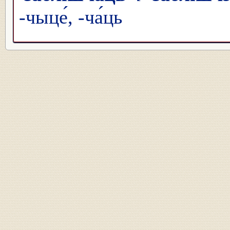
-чыце́, -ча́ць