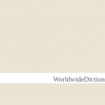
WorldwideDiction