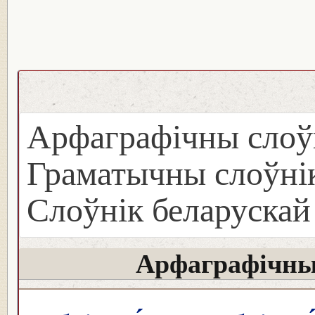
Арфаграфічны слоў
Граматычны слоўнік
Слоўнік беларуска
Арфаграфічны