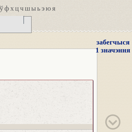
ў
ф
х
ц
ч
ш
ы
ь
э
ю
я
забегчыся
1 значэння