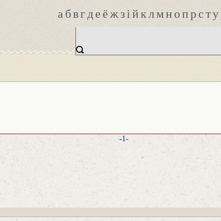
а
б
в
г
д
е
ё
ж
з
і
й
к
л
м
н
о
п
р
с
т
у
-1-