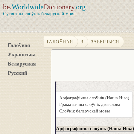
be.
Worldwide
Dictionary
.org
Сусветны слоўнік беларускай мовы
ГАЛОЎНАЯ
З
ЗАБЕГЧЫСЯ
Галоўная
Українська
Беларуская
Русский
Арфаграфічны слоўнік (Наша Ніва)
Граматычны слоўнік дзеяслова
Слоўнік беларускай мовы
Арфаграфічны слоўнік (Наша Ніва)