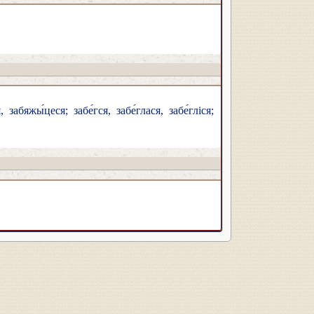
абяжы́цеся; забе́гся, забе́глася, забе́гліся;