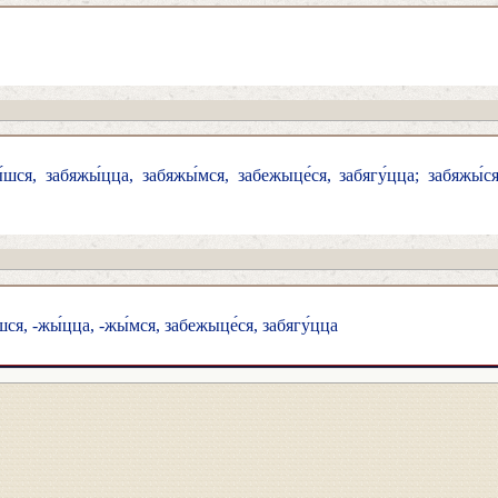
шся, забяжы́цца, забяжы́мся, забежыце́ся, забягу́цца; забяжы́ся, з
́шся, -жы́цца, -жы́мся, забежыце́ся, забягу́цца