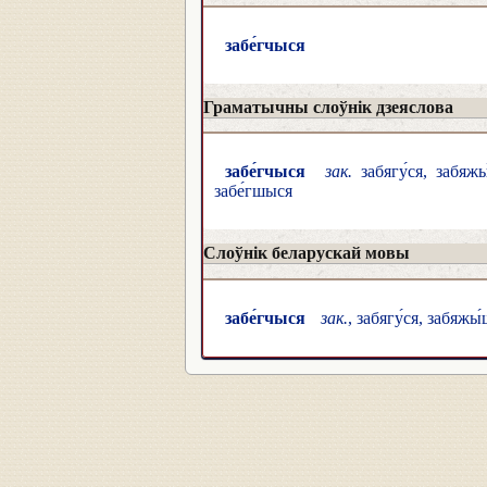
забе́гчыся
Граматычны слоўнік дзеяслова
забе́гчыся
зак.
забягу́ся, забяжы́
забе́гшыся
Слоўнік беларускай мовы
забе́гчыся
зак.
, забягу́ся, забяжы