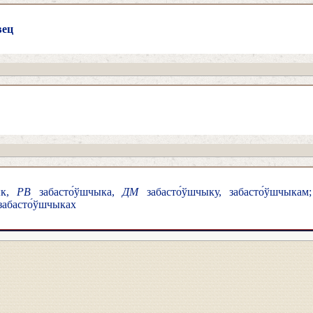
вец
ык,
РВ
забасто́ўшчыка,
ДМ
забасто́ўшчыку, забасто́ўшчыка
 забасто́ўшчыках