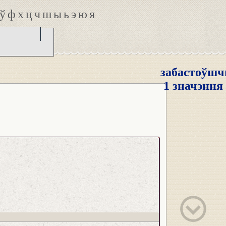
ў
ф
х
ц
ч
ш
ы
ь
э
ю
я
забастоўш
1 значэння