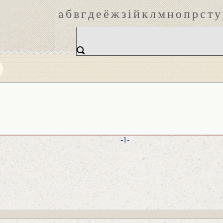
а
б
в
г
д
е
ё
ж
з
і
й
к
л
м
н
о
п
р
с
т
у
-1-