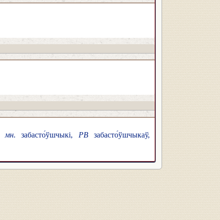
м;
мн.
забасто́ўшчыкі,
РВ
забасто́ўшчыкаў,