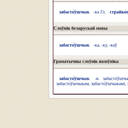
забасто́ўшчык
-ка
Гл.
страйко́
Слоўнік беларускай мовы
забасто́ўшчык
-ка, -ку, -каў
Граматычны слоўнік назоўніка
забасто́ўшчык
м.
забасто́ўшч
забасто́ўшчыкам, забасто́ўшчыкамі,