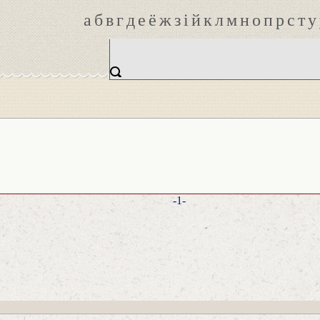
а
б
в
г
д
е
ё
ж
з
і
й
к
л
м
н
о
п
р
с
т
у
-1-