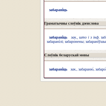
забарані́ць
Граматычны слоўнік дзеяслова
забарані́ць
зак., што і з інф.
заба
забарані́лі; забаро́нены; забарані́ўшы
Слоўнік беларускай мовы
забарані́ць
зак.
, забараню́, забаро