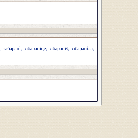
забарані́, забарані́це; забарані́ў, забарані́ла,