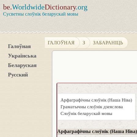
be.
Worldwide
Dictionary
.org
Сусветны слоўнік беларускай мовы
ГАЛОЎНАЯ
З
ЗАБАРАНІЦЬ
Галоўная
Українська
Беларуская
Русский
Арфаграфічны слоўнік (Наша Ніва)
Граматычны слоўнік дзеяслова
Слоўнік беларускай мовы
Арфаграфічны слоўнік (Наша Ніва)