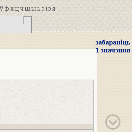
ў
ф
х
ц
ч
ш
ы
ь
э
ю
я
забараніць
1 значэння