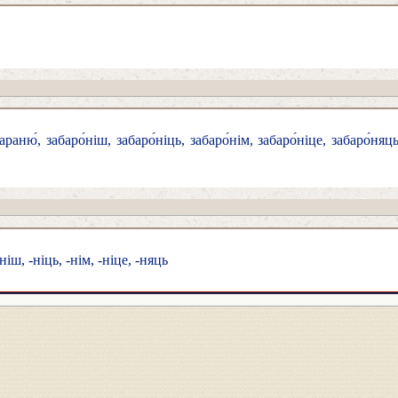
раню́, забаро́ніш, забаро́ніць, забаро́нім, забаро́ніце, забаро́няць; 
́ніш, -ніць, -нім, -ніце, -няць