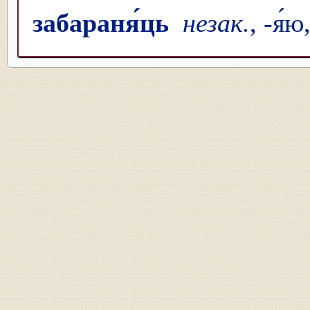
забараня́ць
незак.
, -я́ю