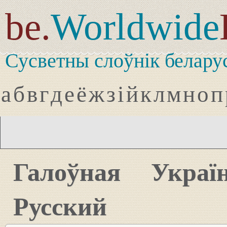
be.
Worldwide
Сусветны слоўнік белару
а
б
в
г
д
е
ё
ж
з
і
й
к
л
м
н
о
п
Галоўная
Украї
Русский