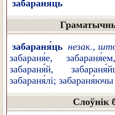
забараня́ць
Граматычны
забараня́ць
незак., што
забараня́е, забараня́е
забараня́й, забараня́
забараня́лі; забараня́ючы
Слоўнік 