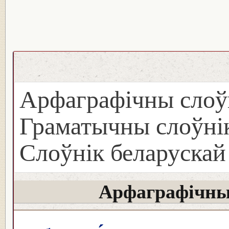
Арфаграфічны слоў
Граматычны слоўнік
Слоўнік беларуска
Арфаграфічны