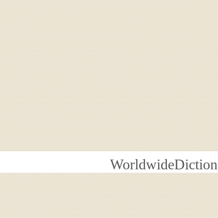
WorldwideDiction