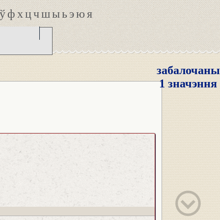
ў
ф
х
ц
ч
ш
ы
ь
э
ю
я
забалочаны
1 значэння