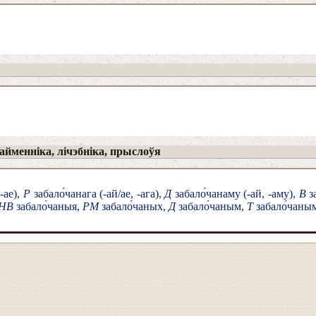
йменніка, лічэбніка, прыслоўя
-ае),
Р
забало́чанага (-ай/ае, -ага),
Д
забало́чанаму (-ай, -аму),
В
за
 НВ
забало́чаныя,
РМ
забало́чаных,
Д
забало́чаным,
Т
забало́чаны