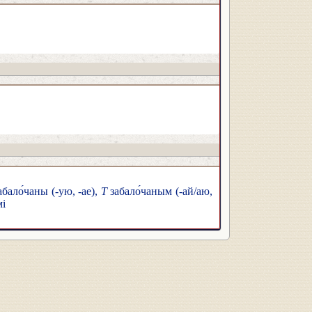
бало́чаны (-ую, -ае),
Т
забало́чаным (-ай/аю,
мі