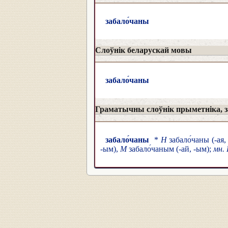
забало́чаны
Слоўнік беларускай мовы
забало́чаны
Граматычны слоўнік прыметніка, за
забало́чаны
*
Н
забало́чаны (-ая, 
-ым),
М
забало́чаным (-ай, -ым);
мн.