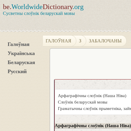
be.
Worldwide
Dictionary
.org
Сусветны слоўнік беларускай мовы
ГАЛОЎНАЯ
З
ЗАБАЛОЧАНЫ
Галоўная
Українська
Беларуская
Русский
Арфаграфічны слоўнік (Наша Ніва)
Слоўнік беларускай мовы
Граматычны слоўнік прыметніка, займ
Арфаграфічны слоўнік (Наша Ніва)