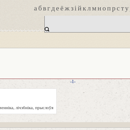
а
б
в
г
д
е
ё
ж
з
і
й
к
л
м
н
о
п
р
с
т
у
-1-
енніка, лічэбніка, прыслоўя