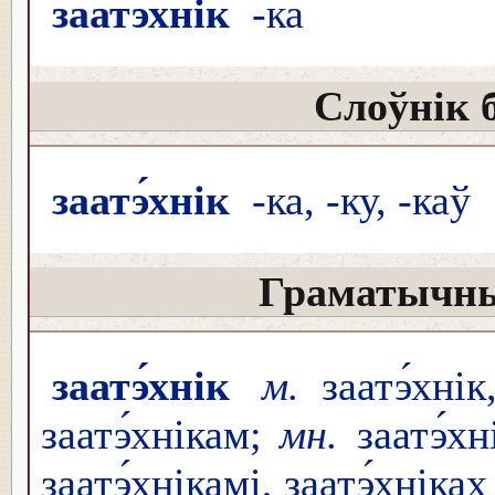
заатэ́хнік
-ка
Слоўнік 
заатэ́хнік
-ка, -ку, -каў
Граматычны
заатэ́хнік
м.
заатэ́хні
заатэ́хнікам;
мн.
заатэ́хн
заатэ́хнікамі, заатэ́хніках