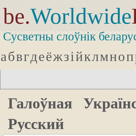
be.
Worldwide
Сусветны слоўнік белару
а
б
в
г
д
е
ё
ж
з
і
й
к
л
м
н
о
п
Галоўная
Україн
Русский