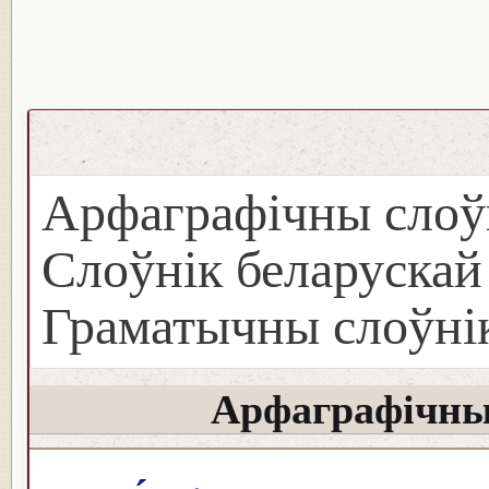
Арфаграфічны слоў
Слоўнік беларуска
Граматычны слоўнік
Арфаграфічны