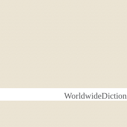
WorldwideDiction