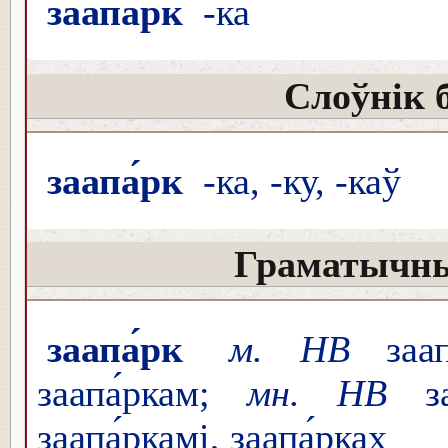
заапа́рк
-ка
Слоўнік 
заапа́рк
-ка, -ку, -каў
Граматычны
заапа́рк
м. НВ
заапа
заапа́ркам;
мн. НВ
заа
заапа́ркамі, заапа́рках