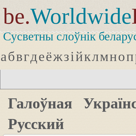
be.
Worldwide
Сусветны слоўнік белару
а
б
в
г
д
е
ё
ж
з
і
й
к
л
м
н
о
п
Галоўная
Україн
Русский