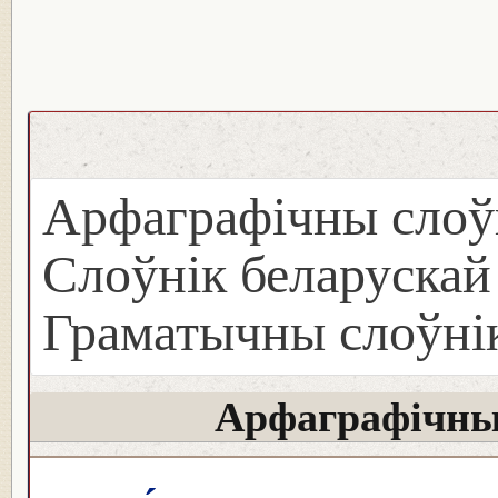
Арфаграфічны слоў
Слоўнік беларуска
Граматычны слоўнік
Арфаграфічны