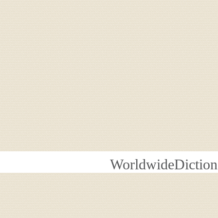
WorldwideDiction