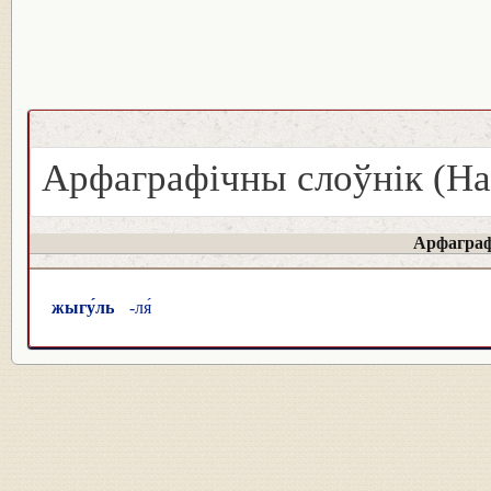
Арфаграфічны слоўнік (На
Арфаграф
жыгу́ль
-ля́