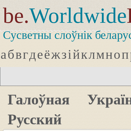
be.
Worldwide
Сусветны слоўнік белару
а
б
в
г
д
е
ё
ж
з
і
й
к
л
м
н
о
п
Галоўная
Украї
Русский