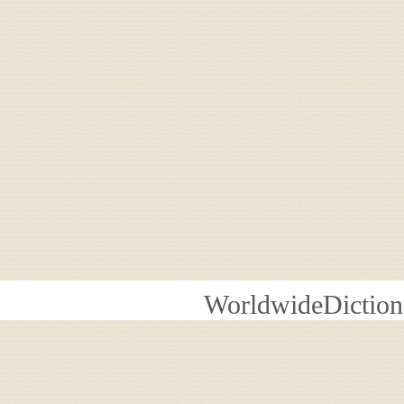
WorldwideDiction