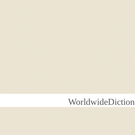
WorldwideDiction