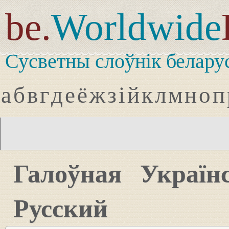
be.
Worldwide
Сусветны слоўнік белару
а
б
в
г
д
е
ё
ж
з
і
й
к
л
м
н
о
п
Галоўная
Україн
Русский