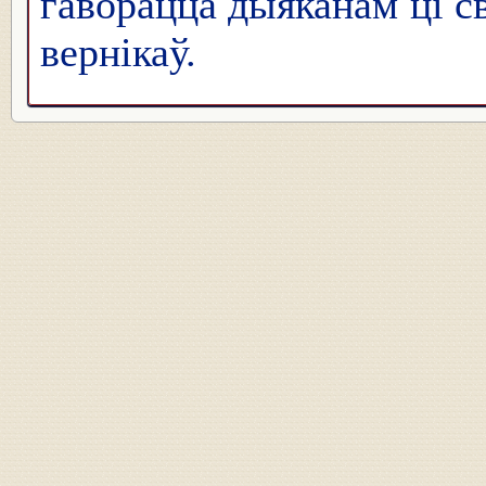
гаворацца дыяканам ці с
вернікаў.