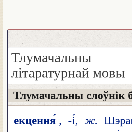
Тлумачальны с
літаратурнай мовы
Тлумачальны слоўнік 
екцення́
, -і́,
ж.
Шэраг