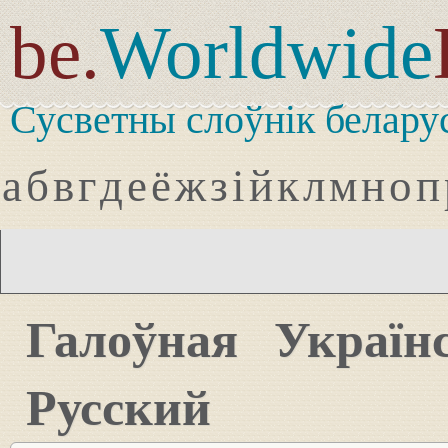
be.
Worldwide
Сусветны слоўнік белару
а
б
в
г
д
е
ё
ж
з
і
й
к
л
м
н
о
п
Галоўная
Україн
Русский