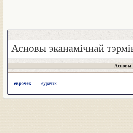
Асновы эканамічнай тэрмін
Асновы э
еврочек
— еўрачэк