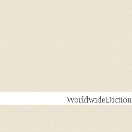
WorldwideDiction