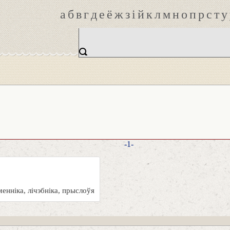
а
б
в
г
д
е
ё
ж
з
і
й
к
л
м
н
о
п
р
с
т
у
-1-
енніка, лічэбніка, прыслоўя