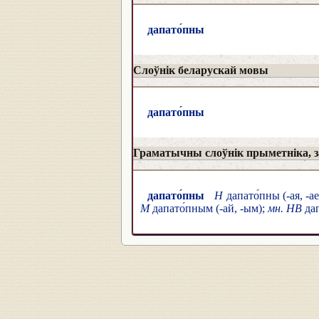
дапато́пны
Слоўнік беларускай мовы
дапато́пны
Граматычны слоўнік прыметніка, за
дапато́пны
Н
дапато́пны (-ая, -а
М
дапато́пным (-ай, -ым);
мн. НВ
дап