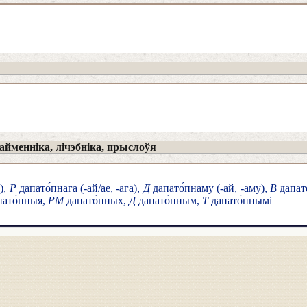
йменніка, лічэбніка, прыслоўя
е),
Р
дапато́пнага (-ай/ае, -ага),
Д
дапато́пнаму (-ай, -аму),
В
дапато
ато́пныя,
РМ
дапато́пных,
Д
дапато́пным,
Т
дапато́пнымі