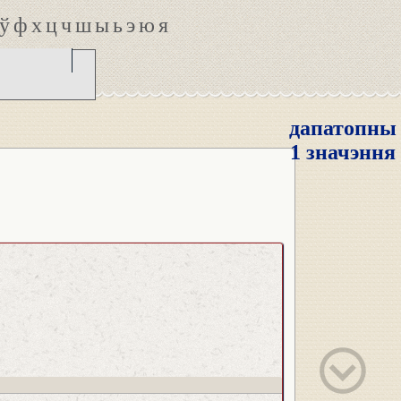
ў
ф
х
ц
ч
ш
ы
ь
э
ю
я
дапатопны
1 значэння