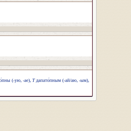
́пны (-ую, -ае),
Т
дапато́пным (-ай/аю, -ым),