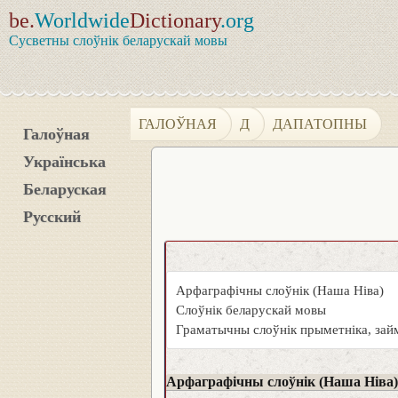
be.
Worldwide
Dictionary
.org
Сусветны слоўнік беларускай мовы
ГАЛОЎНАЯ
Д
ДАПАТОПНЫ
Галоўная
Українська
Беларуская
Русский
Арфаграфічны слоўнік (Наша Ніва)
Слоўнік беларускай мовы
Граматычны слоўнік прыметніка, займ
Арфаграфічны слоўнік (Наша Ніва)