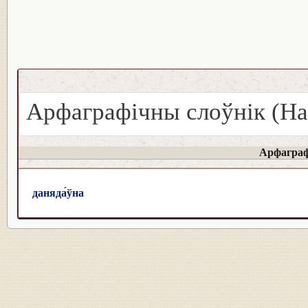
Арфаграфічны слоўнік (На
Арфаграф
даняда́ўна