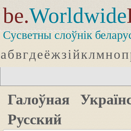
be.
Worldwide
Сусветны слоўнік белару
а
б
в
г
д
е
ё
ж
з
і
й
к
л
м
н
о
п
Галоўная
Україн
Русский