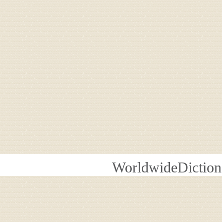
WorldwideDiction