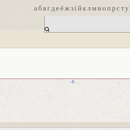
а
б
в
г
д
е
ё
ж
з
і
й
к
л
м
н
о
п
р
с
т
у
-1-