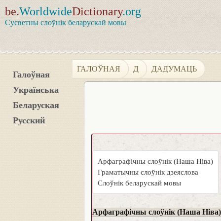
be.
Worldwide
Dictionary
.org
Сусветны слоўнік беларускай мовы
ГАЛОЎНАЯ
Д
ДАДУМАЦЬ
Галоўная
Українська
Беларуская
Русский
Арфаграфічны слоўнік (Наша Ніва)
Граматычны слоўнік дзеяслова
Слоўнік беларускай мовы
Арфаграфічны слоўнік (Наша Ніва)