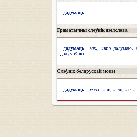
даду́маць
Граматычны слоўнік дзеяслова
даду́маць
зак., што
даду́маю, да
даду́маўшы
Слоўнік беларускай мовы
даду́маць
незак.
, -аю, -аеш, -ае, 