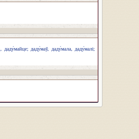
 даду́майце; даду́маў, даду́мала, даду́малі;