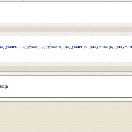
ду́маеш, даду́мае, даду́маем, даду́маеце, даду́маюць; даду́май,
-аюць