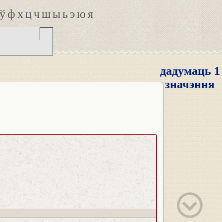
ў
ф
х
ц
ч
ш
ы
ь
э
ю
я
дадумаць 1
значэння