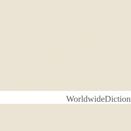
WorldwideDiction