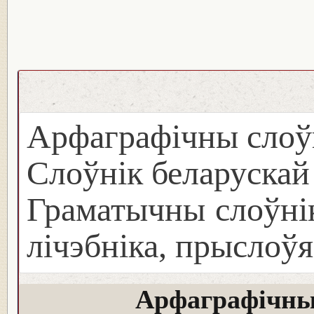
Арфаграфічны слоў
Слоўнік беларуска
Граматычны слоўнік
лічэбніка, прыслоўя
Арфаграфічны