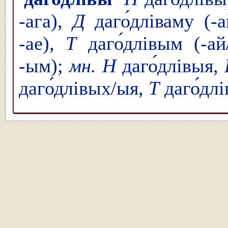
-ага),
Д
даго́дліваму (-
-ае),
Т
даго́длівым (-а
-ым);
мн. Н
даго́длівыя,
даго́длівых/ыя,
Т
даго́дл