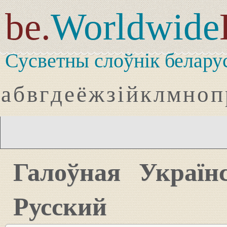
be.
Worldwide
Сусветны слоўнік белару
а
б
в
г
д
е
ё
ж
з
і
й
к
л
м
н
о
п
Галоўная
Україн
Русский