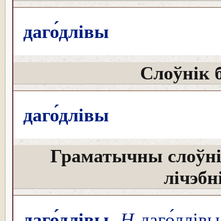
даго́длівы
Слоўнік 
даго́длівы
Граматычны слоўні
лічэбн
даго́длівы
Н
даго́длівы 