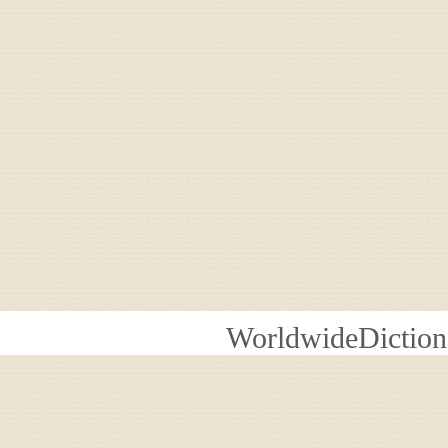
WorldwideDiction