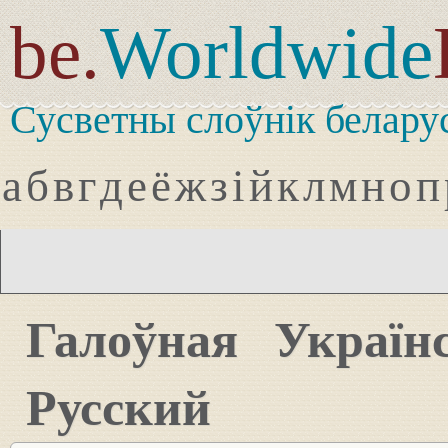
be.
Worldwide
Сусветны слоўнік белару
а
б
в
г
д
е
ё
ж
з
і
й
к
л
м
н
о
п
Галоўная
Україн
Русский