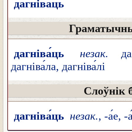
дагніва́ць
Граматычны
дагніва́ць
незак.
дагн
дагніва́ла, дагніва́лі
Слоўнік 
дагніва́ць
незак.
, -а́е, 