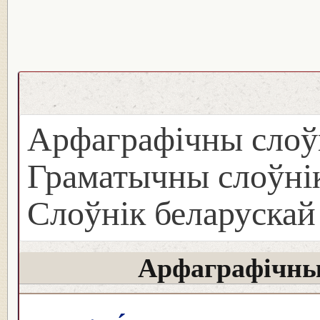
Арфаграфічны слоў
Граматычны слоўнік
Слоўнік беларуска
Арфаграфічны