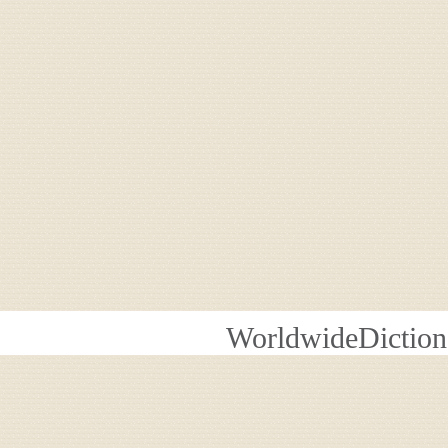
WorldwideDiction