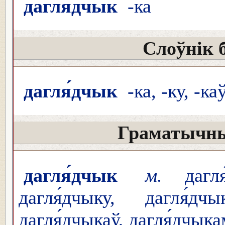
дагля́дчык
-ка
Слоўнік 
дагля́дчык
-ка, -ку, -ка
Граматычны
дагля́дчык
м.
дагля
дагля́дчыку, дагля́д
дагля́дчыкаў, дагля́дчыка