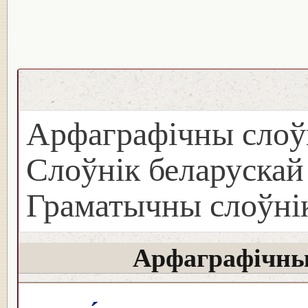
Арфаграфічны слоў
Слоўнік беларуска
Граматычны слоўнік
Арфаграфічны