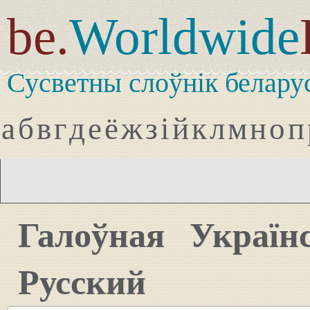
be.
Worldwide
Сусветны слоўнік белару
а
б
в
г
д
е
ё
ж
з
і
й
к
л
м
н
о
п
Галоўная
Україн
Русский