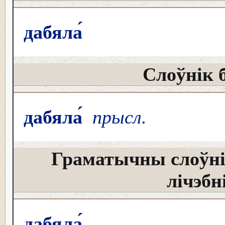
дабяла́
Слоўнік 
дабяла́
прысл.
Граматычны слоўні
лічэбн
дабяла́