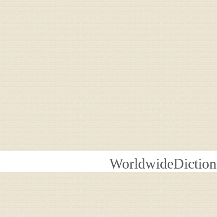
WorldwideDiction