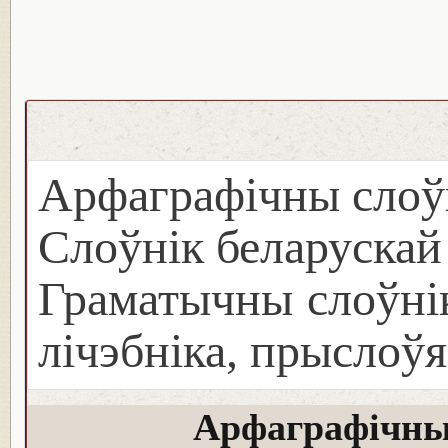
Арфаграфічны слоў
Слоўнік беларуска
Граматычны слоўнік
лічэбніка, прыслоўя
Арфаграфічны