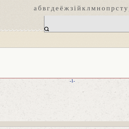
а
б
в
г
д
е
ё
ж
з
і
й
к
л
м
н
о
п
р
с
т
у
-1-