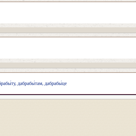
рабы́ту, дабрабы́там, дабрабы́це