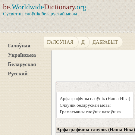
be.
Worldwide
Dictionary
.org
Сусветны слоўнік беларускай мовы
ГАЛОЎНАЯ
Д
ДАБРАБЫТ
Галоўная
Українська
Беларуская
Русский
Арфаграфічны слоўнік (Наша Ніва)
Слоўнік беларускай мовы
Граматычны слоўнік назоўніка
Арфаграфічны слоўнік (Наша Ніва)