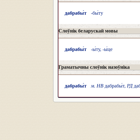
дабрабы́т
-бы́ту
Слоўнік беларускай мовы
дабрабы́т
-ы́ту, -ы́це
Граматычны слоўнік назоўніка
дабрабы́т
м. НВ
дабрабы́т,
РД
даб