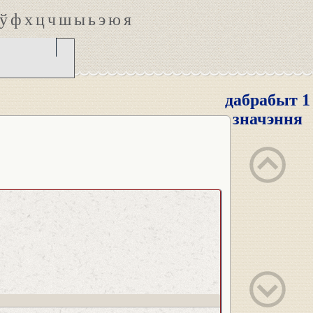
ў
ф
х
ц
ч
ш
ы
ь
э
ю
я
дабрабыт 1
значэння