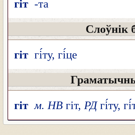
гіт
-та́
Слоўнік 
гіт
гі́ту, гі́це
Граматычны
гіт
м. НВ
гіт,
РД
гі́ту, гі