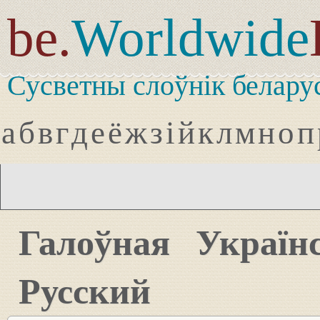
be.
Worldwide
Сусветны слоўнік белару
а
б
в
г
д
е
ё
ж
з
і
й
к
л
м
н
о
п
Галоўная
Україн
Русский