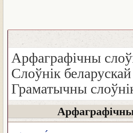
Арфаграфічны слоў
Слоўнік беларуска
Граматычны слоўнік
Арфаграфічны