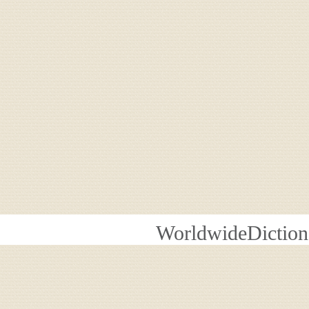
WorldwideDiction