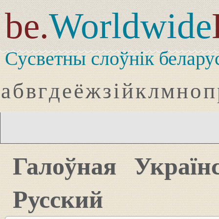
be.
Worldwide
Сусветны слоўнік белару
а
б
в
г
д
е
ё
ж
з
і
й
к
л
м
н
о
п
Галоўная
Україн
Русский