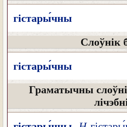
гістары́чны
Слоўнік 
гістары́чны
Граматычны слоўні
лічэбн
гістары́чны
Н
гістары́