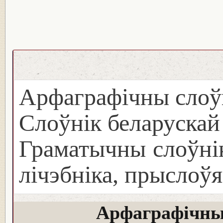
Арфаграфічны слоў
Слоўнік беларуска
Граматычны слоўнік
лічэбніка, прыслоўя
Арфаграфічны