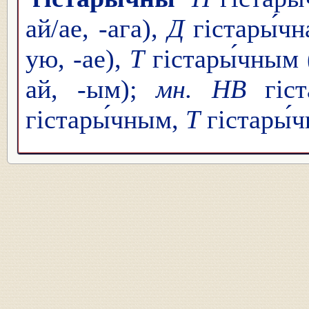
ай/ае, -ага),
Д
гістары́чн
ую, -ае),
Т
гістары́чным 
ай, -ым);
мн. НВ
гіст
гістары́чным,
Т
гістары́