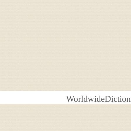
WorldwideDiction