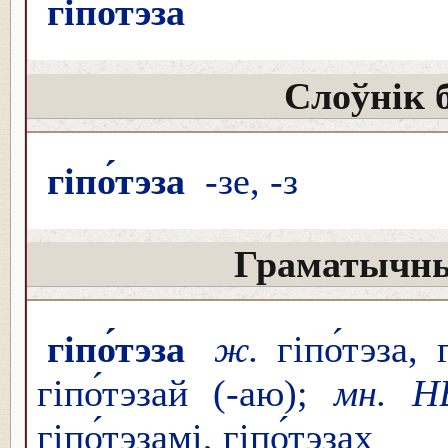
гіпо́тэза
Слоўнік 
гіпо́тэза
-зе, -з
Граматычны
гіпо́тэза
ж.
гіпо́тэза, 
гіпо́тэзай (-аю);
мн. Н
гіпо́тэзамі, гіпо́тэзах