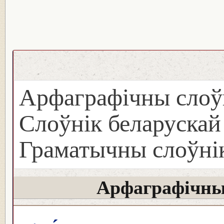
Арфаграфічны слоў
Слоўнік беларуска
Граматычны слоўнік
Арфаграфічны