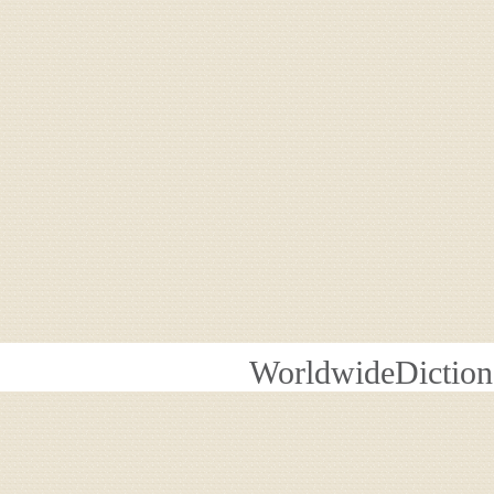
WorldwideDiction