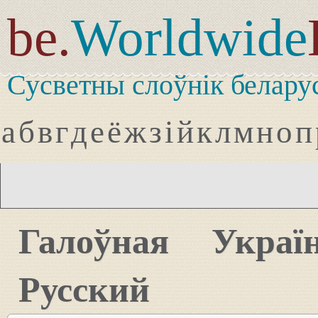
be.
Worldwide
Сусветны слоўнік белару
а
б
в
г
д
е
ё
ж
з
і
й
к
л
м
н
о
п
Галоўная
Украї
Русский