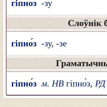
гіпно́з
-зу
Слоўнік 
гіпно́з
-зу, -зе
Граматычны
гіпно́з
м. НВ
гіпно́з,
РД