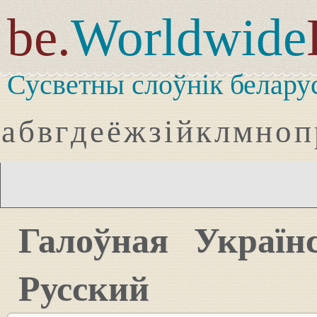
be.
Worldwide
Сусветны слоўнік белару
а
б
в
г
д
е
ё
ж
з
і
й
к
л
м
н
о
п
Галоўная
Україн
Русский