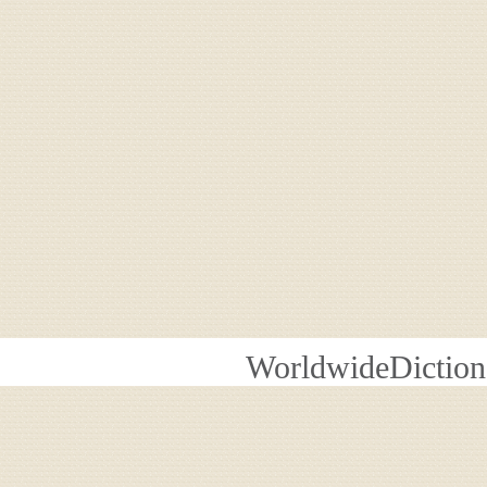
WorldwideDiction