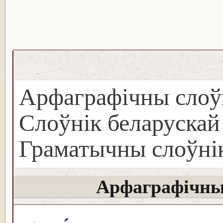
Арфаграфічны слоў
Слоўнік беларуска
Граматычны слоўнік
Арфаграфічны