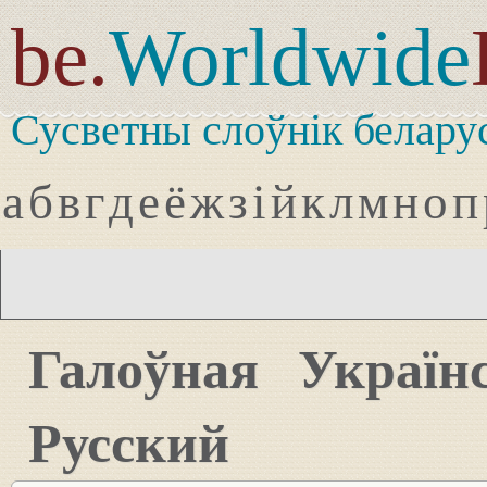
be.
Worldwide
Сусветны слоўнік белару
а
б
в
г
д
е
ё
ж
з
і
й
к
л
м
н
о
п
Галоўная
Україн
Русский