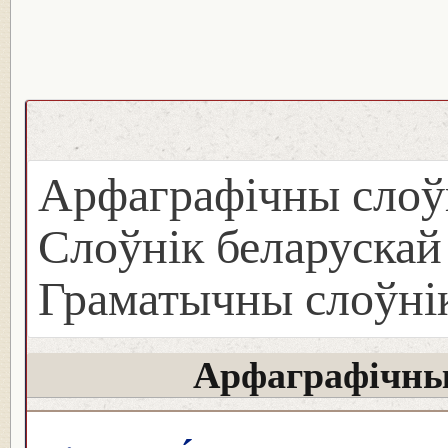
Арфаграфічны слоў
Слоўнік беларуска
Граматычны слоўнік
Арфаграфічны