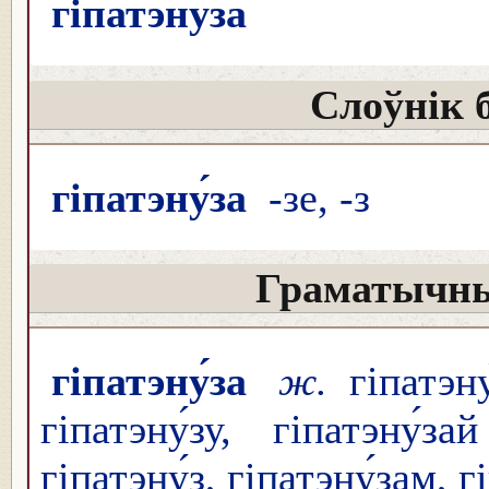
гіпатэну́за
Слоўнік 
гіпатэну́за
-зе, -з
Граматычны
гіпатэну́за
ж.
гіпатэну
гіпатэну́зу, гіпатэну́
гіпатэну́з, гіпатэну́зам, г