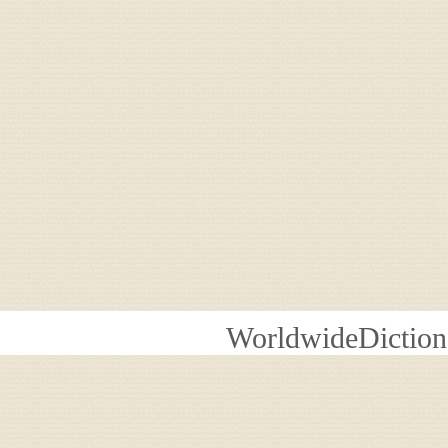
WorldwideDiction