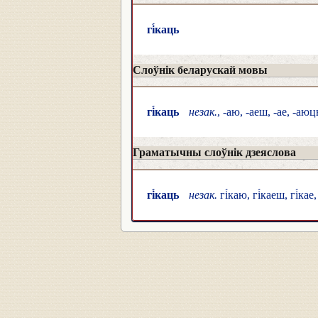
гі́каць
Слоўнік беларускай мовы
гі́каць
незак.
, -аю, -аеш, -ае, -аюц
Граматычны слоўнік дзеяслова
гі́каць
незак.
гі́каю, гі́каеш, гі́кае,