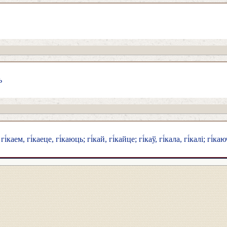
ь
 гі́каем, гі́каеце, гі́каюць; гі́кай, гі́кайце; гі́каў, гі́кала, гі́калі; гі́ка