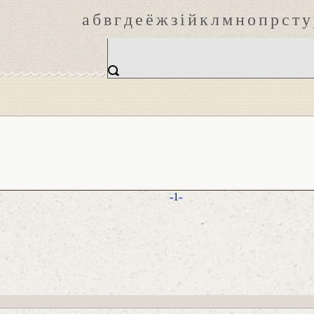
а
б
в
г
д
е
ё
ж
з
і
й
к
л
м
н
о
п
р
с
т
у
-1-