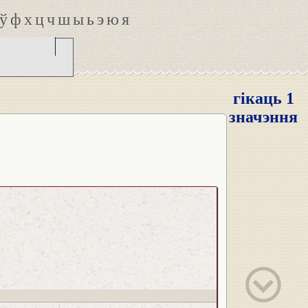
ў
ф
х
ц
ч
ш
ы
ь
э
ю
я
гікаць 1
значэння