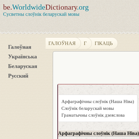
be.
Worldwide
Dictionary
.org
Сусветны слоўнік беларускай мовы
ГАЛОЎНАЯ
Г
ГІКАЦЬ
Галоўная
Українська
Беларуская
Русский
Арфаграфічны слоўнік (Наша Ніва)
Слоўнік беларускай мовы
Граматычны слоўнік дзеяслова
Арфаграфічны слоўнік (Наша Ніва)