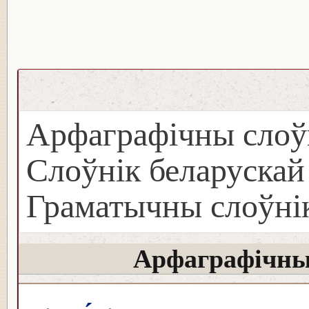
Арфаграфічны слоў
Слоўнік беларуска
Граматычны слоўнік
Арфаграфічны