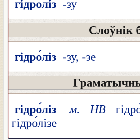
гідро́ліз
-зу
Слоўнік 
гідро́ліз
-зу, -зе
Граматычны
гідро́ліз
м. НВ
гідро
гідро́лізе