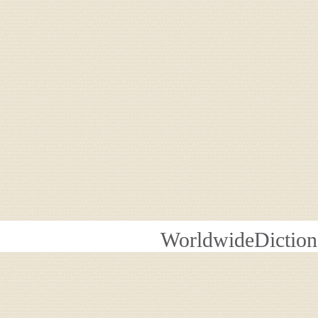
WorldwideDiction