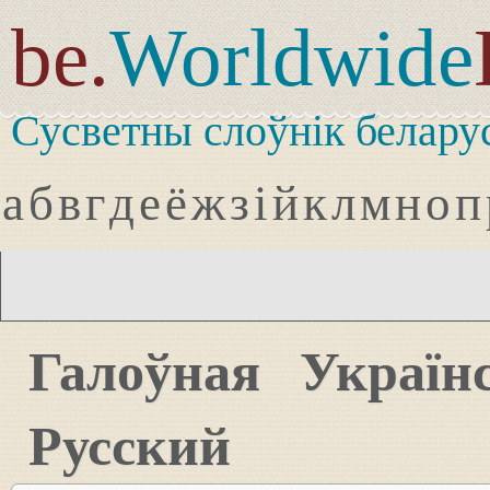
be.
Worldwide
Сусветны слоўнік белару
а
б
в
г
д
е
ё
ж
з
і
й
к
л
м
н
о
п
Галоўная
Україн
Русский