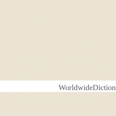
WorldwideDiction