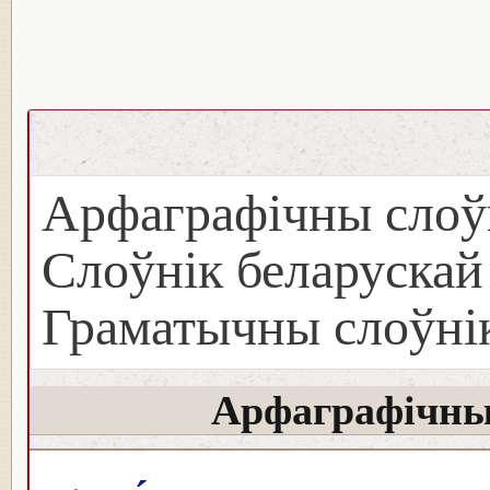
Арфаграфічны слоў
Слоўнік беларуска
Граматычны слоўнік
Арфаграфічны