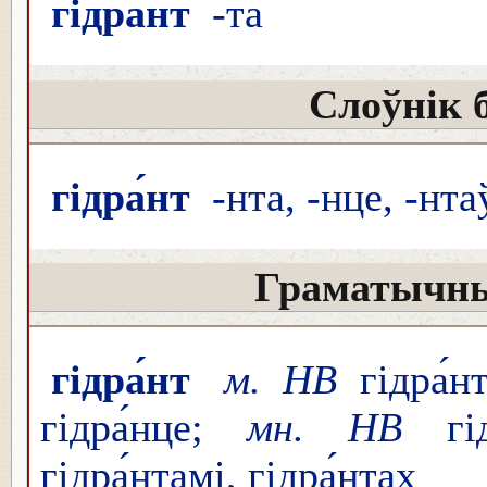
гідра́нт
-та
Слоўнік 
гідра́нт
-нта, -нце, -нта
Граматычны
гідра́нт
м. НВ
гідра́нт
гідра́нце;
мн. НВ
гідр
гідра́нтамі, гідра́нтах