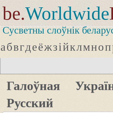
be.
Worldwide
Сусветны слоўнік белару
а
б
в
г
д
е
ё
ж
з
і
й
к
л
м
н
о
п
Галоўная
Украї
Русский