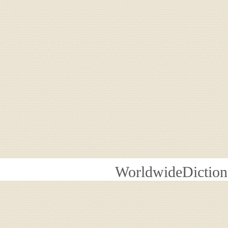
WorldwideDiction