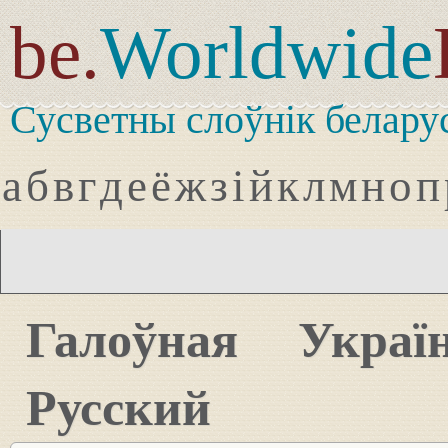
be.
Worldwide
Сусветны слоўнік белару
а
б
в
г
д
е
ё
ж
з
і
й
к
л
м
н
о
п
Галоўная
Украї
Русский