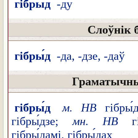
гібры́д
-ду
Слоўнік 
гібры́д
-да, -дзе, -даў
Граматычны
гібры́д
м. НВ
гібры́д
гібры́дзе;
мн. НВ
гіб
гібры́дамі, гібры́дах