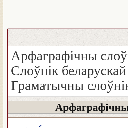
Арфаграфічны слоў
Слоўнік беларуска
Граматычны слоўнік
Арфаграфічны